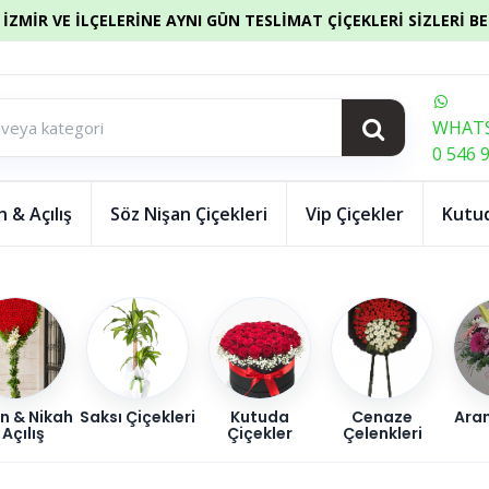
İZMİR VE İLÇELERİNE AYNI GÜN TESLİMAT ÇİÇEKLERİ SİZLERİ B
WHATS
0 546 
 & Açılış
Söz Nişan Çiçekleri
Vip Çiçekler
Kutud
n & Nikah
Saksı Çiçekleri
Kutuda
Cenaze
Ara
 Açılış
Çiçekler
Çelenkleri