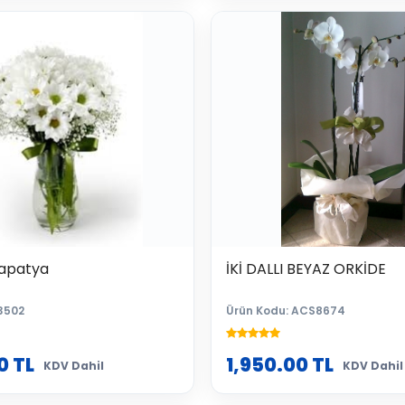
apatya
İKİ DALLI BEYAZ ORKİDE
3502
Ürün Kodu: ACS8674
0
TL
1,950.00
TL
KDV Dahil
KDV Dahil