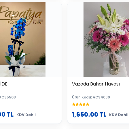
İDE
Vazoda Bahar Havası
 ACS5508
Ürün Kodu: ACS4089
00
TL
1,650.00
TL
KDV Dahil
KDV Dahil