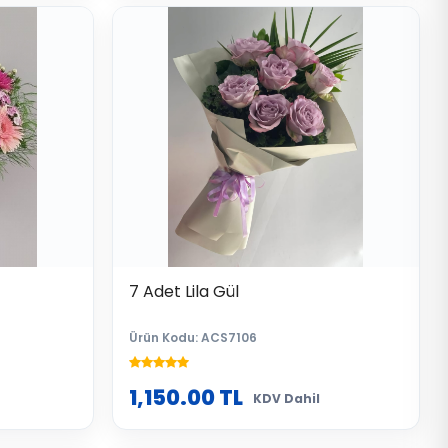
7 Adet Lila Gül
Ürün Kodu: ACS7106
1,150.00
TL
KDV Dahil