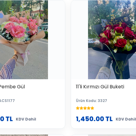
Pembe Gül
11'li Kırmızı Gül Buketi
ACS1177
Ürün Kodu: 3327
00
TL
1,450.00
TL
KDV Dahil
KDV Dahil