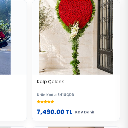
Kalp Çelenk
Ürün Kodu: 541UQDB
7,490.00
TL
KDV Dahil