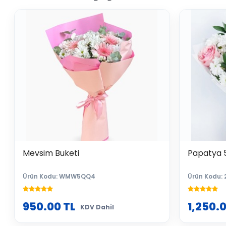
Mevsim Buketi
Papatya 
Ürün Kodu: WMW5QQ4
Ürün Kodu:
950.00
TL
1,250.
KDV Dahil