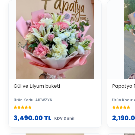
Gül ve Lilyum buketi
Papatya 
Ürün Kodu: AIEWZYN
Ürün Kodu: 
3,490.00
TL
2,190.
KDV Dahil