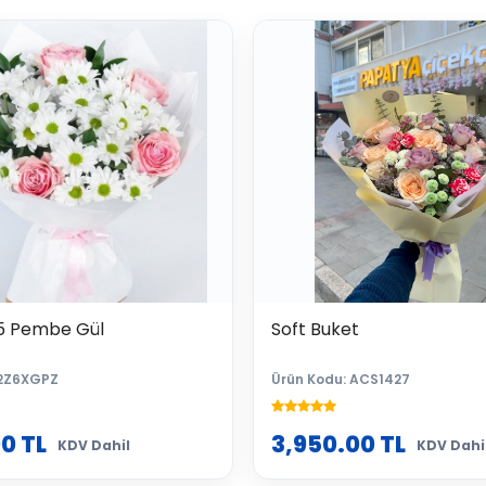
5 Pembe Gül
Soft Buket
 2Z6XGPZ
Ürün Kodu: ACS1427
00
TL
3,950.00
TL
KDV Dahil
KDV Dahi