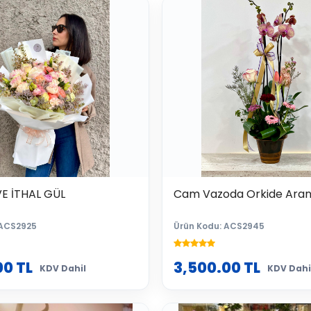
E İTHAL GÜL
Cam Vazoda Orkide Ara
 ACS2925
Ürün Kodu: ACS2945
00
TL
3,500.00
TL
KDV Dahil
KDV Dahi