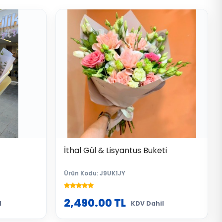
İthal Gül & Lisyantus Buketi
Ürün Kodu: J9UK1JY
2,490.00
TL
l
KDV Dahil