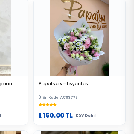
njman
Papatya ve Lisyantus
Ürün Kodu: ACS3775
1,150.00
TL
l
KDV Dahil