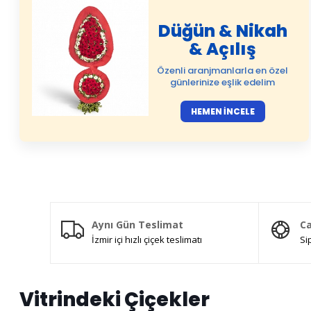
Düğün & Nikah
& Açılış
Özenli aranjmanlarla en özel
günlerinize eşlik edelim
HEMEN İNCELE
Aynı Gün Teslimat
Ca
İzmir içi hızlı çiçek teslimatı
Si
Vitrindeki Çiçekler