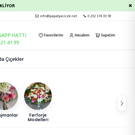
EKLİYOR
info@papatyacicek.net
0 232 374 33 59
APP HATTI
Favorilerim
Hesabım
Sepetim
921 41 99
a Çiçekler
njmanlar
Ferforje
Modelleri